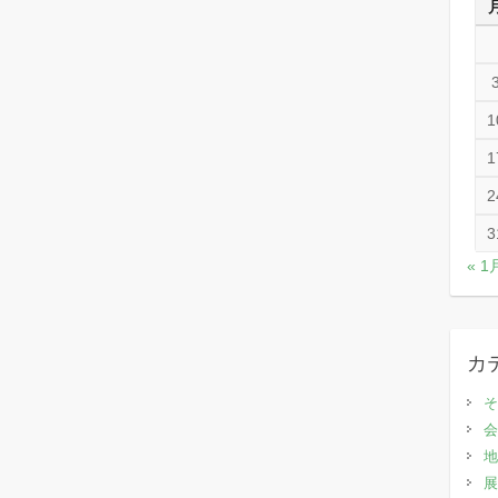
1
1
2
3
« 1
カ
そ
会
地
展