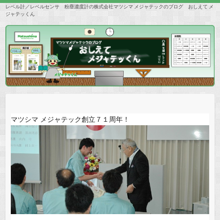
レベル計／レベルセンサ 粉塵濃度計の株式会社マツシマ メジャテックのブログ おしえて メ
ジャテッくん
マツシマ メジャテック創立７１周年！