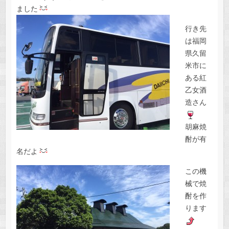
ました
行き先
は福岡
県久留
米市に
ある紅
乙女酒
造さん
胡麻焼
酎が有
名だよ
この機
械で焼
酎を作
ります