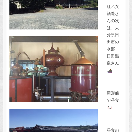
紅乙女
酒造さ
んの次
は、大
分県日
田市の
水郷
日田温
泉さん
屋形船
で昼食
昼食の