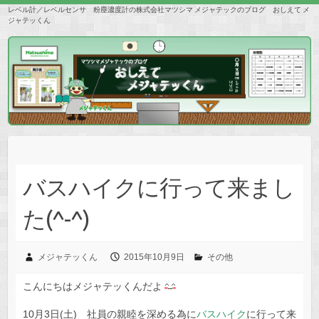
レベル計／レベルセンサ 粉塵濃度計の株式会社マツシマ メジャテックのブログ おしえて メ
ジャテッくん
バスハイクに行って来まし
た(^-^)
メジャテッくん
2015年10月9日
その他
こんにちはメジャテッくんだよ
10月3日(土) 社員の親睦を深める為に
バスハイク
に行って来