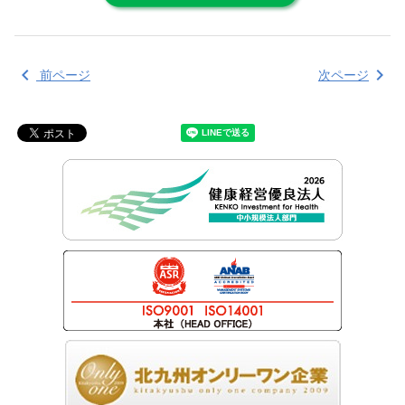
chevron_left
chevron_right
前ページ
次ページ