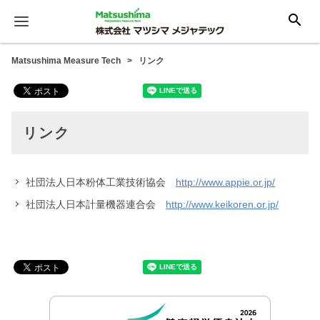
search
Matsushima Measure Tech
リンク
リンク
社団法人日本粉体工業技術協会
http://www.appie.or.jp/
社団法人日本計量機器連合会
http://www.keikoren.or.jp/